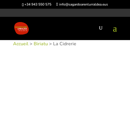
+34 943 550 575
info@sagardoarenlurraldea.eus
Accueil
>
Biriatu
> La Cidrerie
UGS :
SIDLAC-1
Catégories :
Biriatu
,
Sidrerías