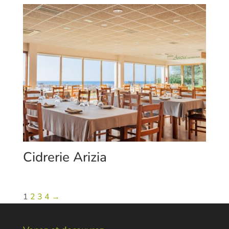
Cidrerie Arizia
1
2
3
4
→