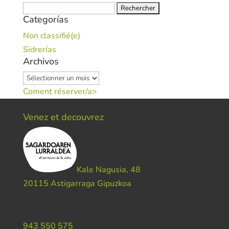
Rechercher :
Categorías
Non classifié(e)
Sidrerías
Archivos
Archivos
Coment réserver/a>
Venez et decouvrez
Kale Nagusia, 48
20115 Astigarraga Gipuzkoa
Do you need help ?
943 550 575