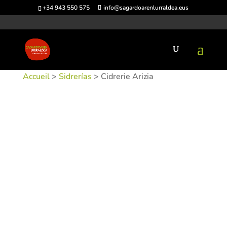
+34 943 550 575
info@sagardoarenlurraldea.eus
Accueil
>
Sidrerías
> Cidrerie Arizia
UGS :
SIDARI-1
Catégories :
Sidrerías
,
Zarautz