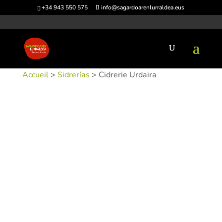
+34 943 550 575
info@sagardoarenlurraldea.eus
Accueil
>
Sidrerías
> Cidrerie Urdaira
UGS :
SIDURD-1
Catégories :
Sidrerías
,
Usurbil