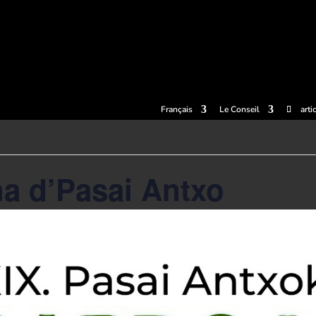
llets
Expériences
Cidreries
Le musée du Cidre
Centre de
Français
Le Conseil
arti
a d’Pasai Antxo