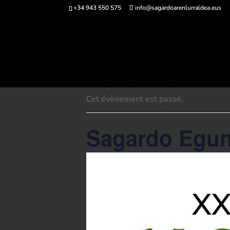
+34 943 550 575
info@sagardoarenlurraldea.eus
Acheter des bi
« Tous les Évènements
Cet évènement est passé.
Sagardo Egun