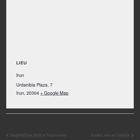
LIEU
Irun
Urdanibia Plaza, 7
Irun
,
20304
+ Google Map
Navigation Évènement
Sagarbiltzea 2022 à Txopinondo
Euskal Jaia en Getaria