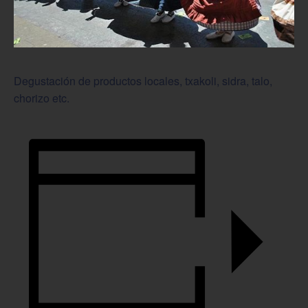
Degustación de productos locales, txakoli, sidra, talo,
chorizo etc.