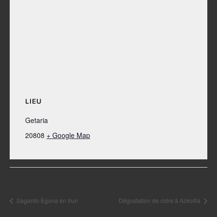
LIEU
Getaria
20808
+ Google Map
Navigation Évènement
Sagardo Eguna en Irun
Dégustation de cidre à Azkoitia