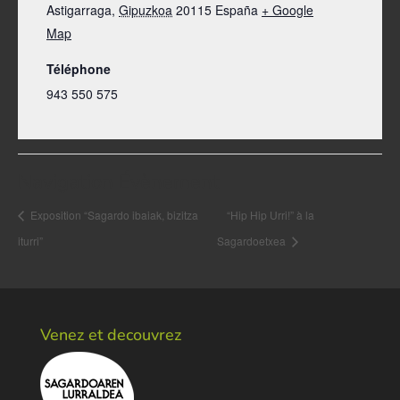
Astigarraga
,
Gipuzkoa
20115
España
+ Google
Map
Téléphone
943 550 575
Navigation Évènement
Exposition “Sagardo ibaiak, bizitza
“Hip Hip Urri!” à la
iturri”
Sagardoetxea
Venez et decouvrez