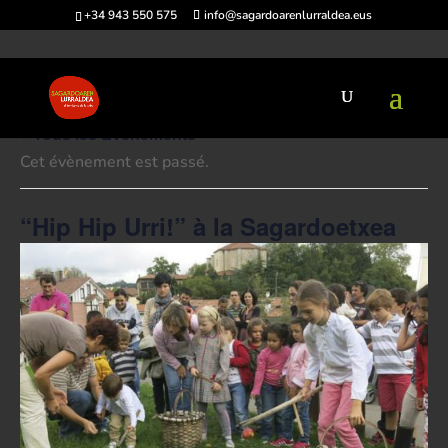
+34 943 550 575
info@sagardoarenlurraldea.eus
« Tous les Évènements
Cet évènement est passé.
“Hip Hip Urri!” à la Sagardoetxea