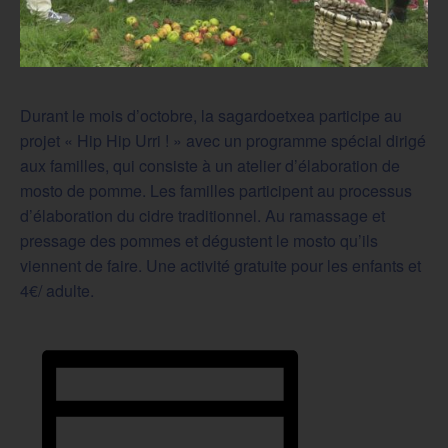
Durant le mois d’octobre, la sagardoetxea participe au
projet « Hip Hip Urri ! » avec un programme spécial dirigé
aux familles, qui consiste à un atelier d’élaboration de
mosto de pomme. Les familles participent au processus
d’élaboration du cidre traditionnel. Au ramassage et
pressage des pommes et dégustent le mosto qu’ils
viennent de faire. Une activité gratuite pour les enfants et
4€/ adulte.