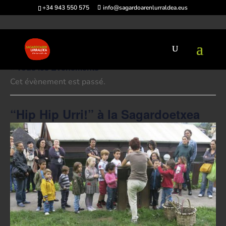
+34 943 550 575
info@sagardoarenlurraldea.eus
« Tous les Évènements
Cet évènement est passé.
“Hip Hip Urri!” à la Sagardoetxea