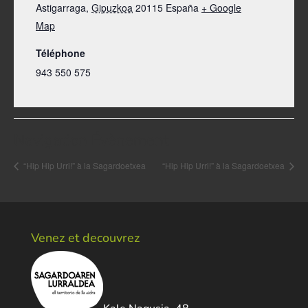
Astigarraga
,
Gipuzkoa
20115
España
+ Google
Map
Téléphone
943 550 575
Navigation Évènement
“Hip Hip Urri!” à la Sagardoetxea
“Hip Hip Urri!” à la Sagardoetxea
Venez et decouvrez