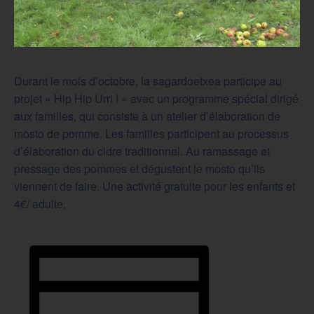
Durant le mois d’octobre, la sagardoetxea participe au
projet « Hip Hip Urri ! » avec un programme spécial dirigé
aux familles, qui consiste à un atelier d’élaboration de
mosto de pomme. Les familles participent au processus
d’élaboration du cidre traditionnel. Au ramassage et
pressage des pommes et dégustent le mosto qu’ils
viennent de faire. Une activité gratuite pour les enfants et
4€/ adulte.