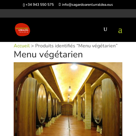
+34 943 550 575
info@sagardoarenlurraldea.eus
Accueil
> Produits identifiés “Menu végétarien”
Menu végétarien