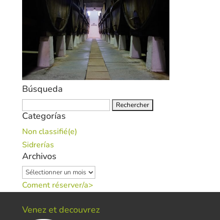
Búsqueda
Rechercher :
Categorías
Non classifié(e)
Sidrerías
Archivos
Archivos
Coment réserver/a>
Venez et decouvrez