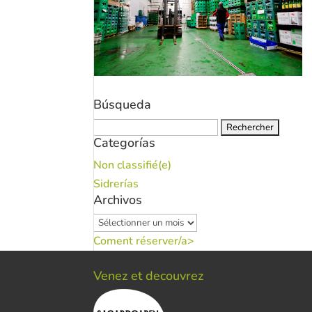
Búsqueda
Rechercher :
Categorías
Non classifié(e)
Sidrerías
Archivos
Archivos
Coment réserver/a>
Venez et decouvrez