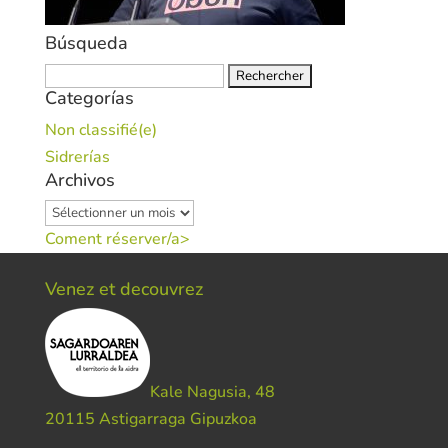
Búsqueda
Rechercher :
Categorías
Non classifié(e)
Sidrerías
Archivos
Archivos
Coment réserver/a>
Venez et decouvrez
Kale Nagusia, 48
20115 Astigarraga Gipuzkoa