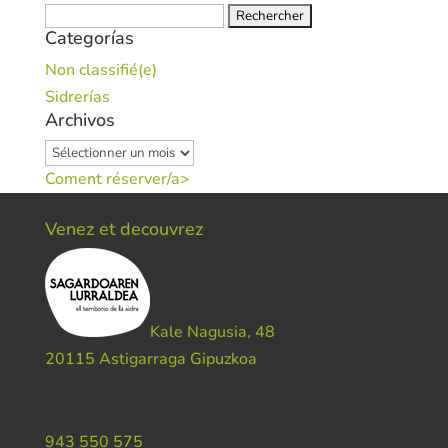
Rechercher :
Categorías
Non classifié(e)
Sidrerías
Archivos
Archivos
Coment réserver/a>
Venez et decouvrez
Kale Nagusia, 48
20115 Astigarraga Gipuzkoa
Do you need help ?
943 550 575