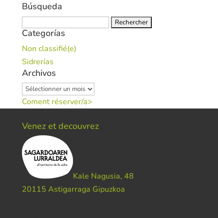
Búsqueda
Rechercher :
Categorías
Non classifié(e)
Sidrerías
Archivos
Archivos
Coment réserver/a>
Venez et decouvrez
Kale Nagusia, 48
20115 Astigarraga Gipuzkoa
Do you need help ?