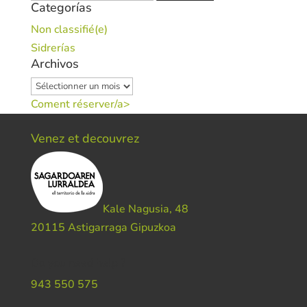
Categorías
Non classifié(e)
Sidrerías
Archivos
Archivos
Coment réserver/a>
Venez et decouvrez
Kale Nagusia, 48
20115 Astigarraga Gipuzkoa
Do you need help ?
943 550 575