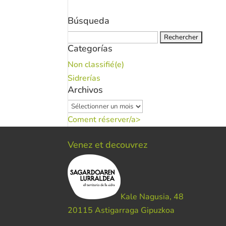
Búsqueda
Rechercher :
Categorías
Non classifié(e)
Sidrerías
Archivos
Archivos
Coment réserver/a>
Venez et decouvrez
Kale Nagusia, 48
20115 Astigarraga Gipuzkoa