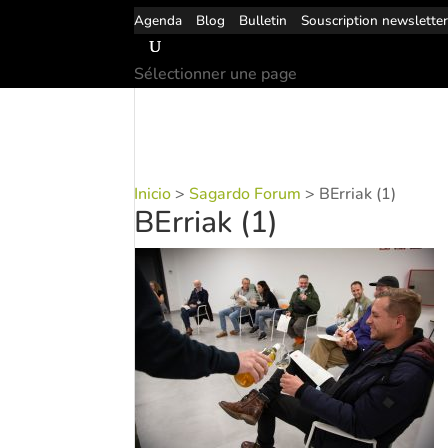
Agenda
Blog
Bulletin
Souscription newslette
Sélectionner une page
Inicio
>
Sagardo Forum
>
BErriak (1)
BErriak (1)