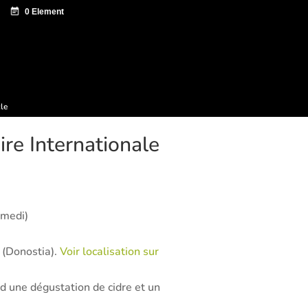
 documentation
Sagardo Forum
Diffusion
cle
re Internationale
amedi)
 (Donostia).
Voir localisation sur
d une dégustation de cidre et un