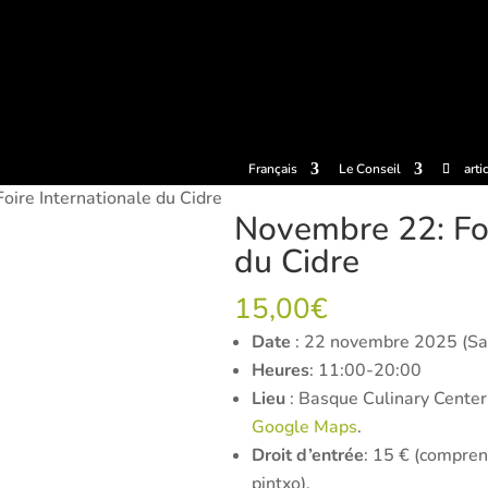
llets
Expériences
Cidreries
Le musée du Cidre
Centre de
Français
Le Conseil
arti
ire Internationale du Cidre
Novembre 22: Foi
du Cidre
15,00
€
Date
: 22 novembre 2025 (S
Heures
: 11:00-20:00
Lieu
: Basque Culinary Center
Google Maps
.
Droit d’entrée
: 15 € (compren
pintxo).