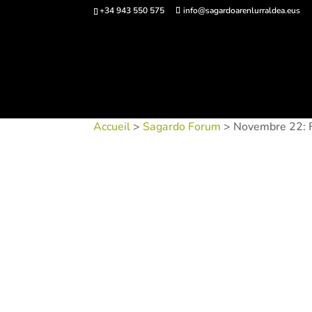
+34 943 550 575
info@sagardoarenlurraldea.eus
Acheter des bi
Accueil
>
Sagardo Forum
> Novembre 22: Fo