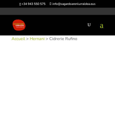
+34 943 550 575
info@sagardoarenlurraldea.eus
Accueil
>
Hernani
> Cidrerie Rufino
UGS :
SIDRUF-1
Catégories :
Hernani
,
Sidrerías