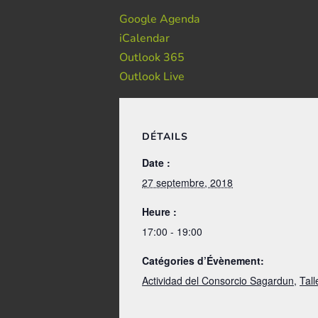
Google Agenda
iCalendar
Outlook 365
Outlook Live
DÉTAILS
Date :
27 septembre, 2018
Heure :
17:00 - 19:00
Catégories d’Évènement:
Actividad del Consorcio Sagardun
,
Tall