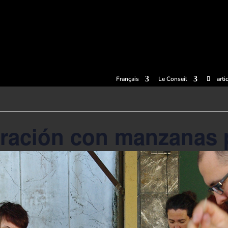
llets
Expériences
Cidreries
Le musée du Cidre
Centre de
Français
Le Conseil
arti
oración con manzanas p