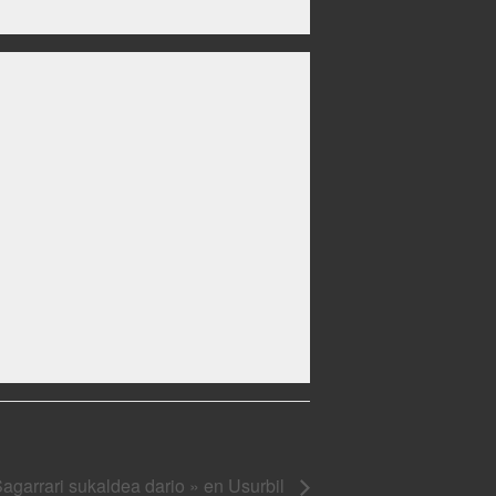
Sagarrari sukaldea dario » en Usurbil