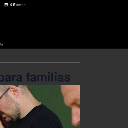
 documentation
Sagardo Forum
Diffusion
cle
ara familias