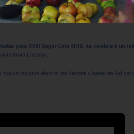
zadas para XVIII Sagar Uzta 2018, se celebrará un t
oyas Idoia Lizeaga.
n manzanas para decorar las tiendas y bares de Astigarr