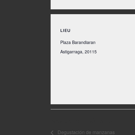
LIEU
Plaza Barandiaran
Astigarraga
,
20115
Navigation Évènement
Degustación de manzanas