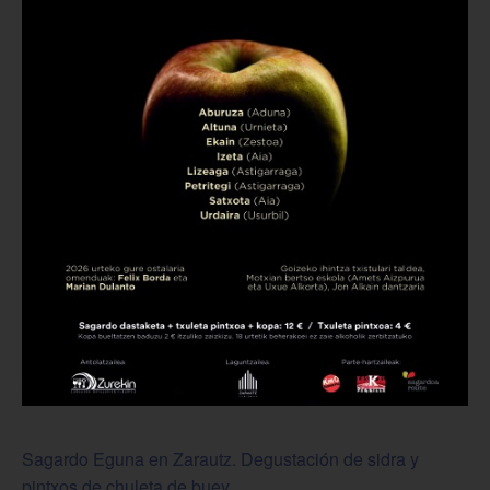
Sagardo Eguna en Zarautz. Degustación de sidra y
pintxos de chuleta de buey.