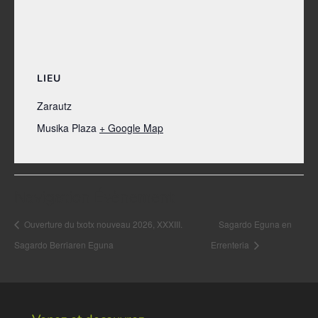
LIEU
Zarautz
Musika Plaza
+ Google Map
Navigation Évènement
Ouverture du txotx nouveau 2026, XXXIII.
Sagardo Eguna en
Sagardo Berriaren Eguna
Errenteria