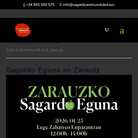
+34 943 550 575
info@sagardoarenlurraldea.eus
« Tous les Évènements
Cet évènement est passé.
Sagardo Eguna en Zarautz