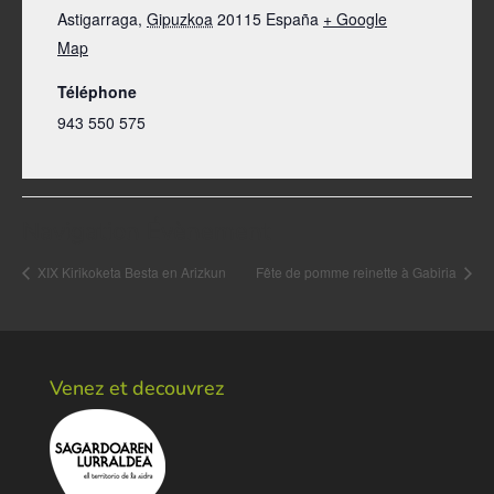
Astigarraga
,
Gipuzkoa
20115
España
+ Google
Map
Téléphone
943 550 575
Navigation Évènement
XIX Kirikoketa Besta en Arizkun
Fête de pomme reinette à Gabiria
Venez et decouvrez