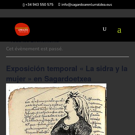
+34 943 550 575
info@sagardoarenlurraldea.eus
« Tous les Évènements
Cet évènement est passé.
Exposición temporal « La sidra y la
mujer » en Sagardoetxea