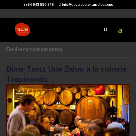
+34 943 550 575
info@sagardoarenlurraldea.eus
« Tous les Évènements
Cet évènement est passé.
Diner Txotx Urte Zahar à la cidrerie
Txopinondo