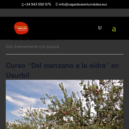
+34 943 550 575
info@sagardoarenlurraldea.eus
« Tous les Évènements
Cet évènement est passé.
Curso “Del manzano a la sidra” en
Usurbil