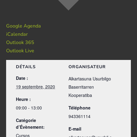
Google Agenda
iCalendar
Outlook 365
Outlook Live
DÉTAILS
ORGANISATEUR
Date :
Alkartasuna Usurbilgo
19 septembre, 2020
Baserritarren
Kooperatiba
Heure :
09:00 - 13:00
Téléphone
943361114
Catégorie
d’Évènement:
E-mail
Cursos