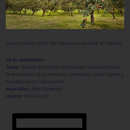
Curso práctico 2020 “Del manzano a la sidra” en Usurbil.
19 de septiembre:
Tema:
“Diseño de futuros manzanales: maquinaria para
la recolección de la manzana, variedades, porta injertos y
formatos de los manzanales”
Impartidor:
Aitor Etxeandia
Horario
: 09:00-13:00