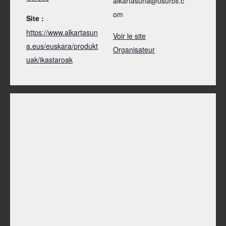
alkartasuna@usurbil.c
om
Site :
https://www.alkartasun
Voir le site
a.eus/euskara/produkt
Organisateur
uak/ikastaroak