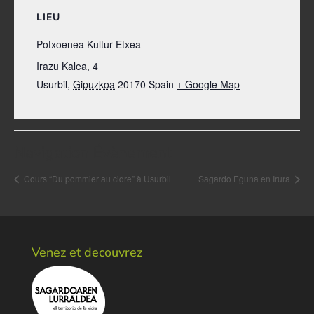
LIEU
Potxoenea Kultur Etxea
Irazu Kalea, 4
Usurbil
,
Gipuzkoa
20170
Spain
+ Google Map
Navigation Évènement
Cours “Du pommier au cidre” à Usurbil
Sagardo Eguna en Irura
Venez et decouvrez