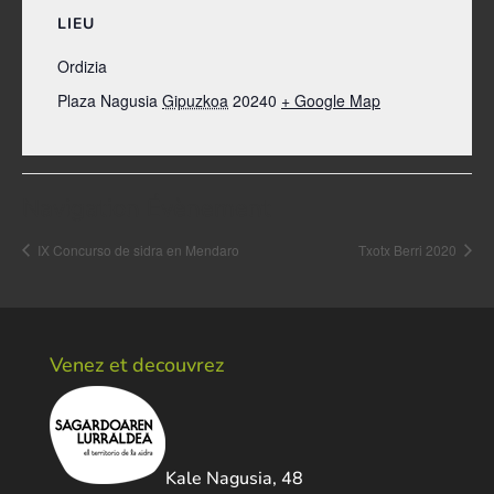
LIEU
Ordizia
Plaza Nagusia
Gipuzkoa
20240
+ Google Map
Navigation Évènement
IX Concurso de sidra en Mendaro
Txotx Berri 2020
Venez et decouvrez
Kale Nagusia, 48