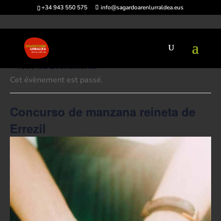
+34 943 550 575
info@sagardoarenlurraldea.eus
« Tous les Évènements
Cet évènement est passé.
Concurso de manzana reineta de
Errezil