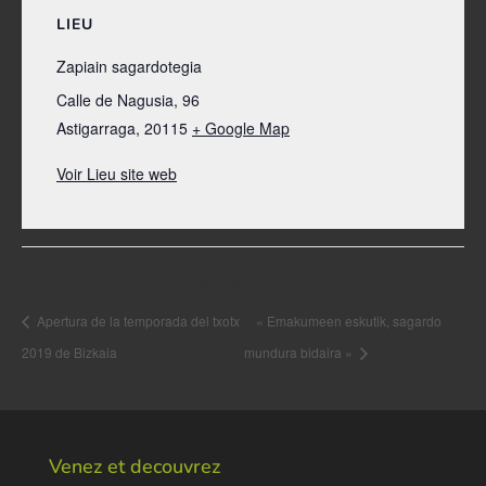
LIEU
Zapiain sagardotegia
Calle de Nagusia, 96
Astigarraga
,
20115
+ Google Map
Voir Lieu site web
Navigation Évènement
Apertura de la temporada del txotx
« Emakumeen eskutik, sagardo
2019 de Bizkaia
mundura bidaira »
Venez et decouvrez