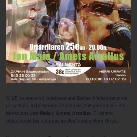
El 25 de enero se celebrará una Bertso Afaria a favor de
la ikastola en la sidrería Zapiain de Astigarraga con los
bertsolaris
Jon Maia
y
Amets Arzallus
. El dinero
obtenido de las entradas se destinará a Herri Urrats.