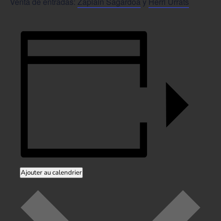
Venta de entradas:
Zapiain Sagardoa
y
Herri Urrats
Ajouter au calendrier