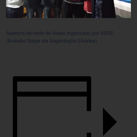
Apertura del txotx de Araba organizado por ASSE
(Arabako Sagar eta Sagardogile Elkartea).