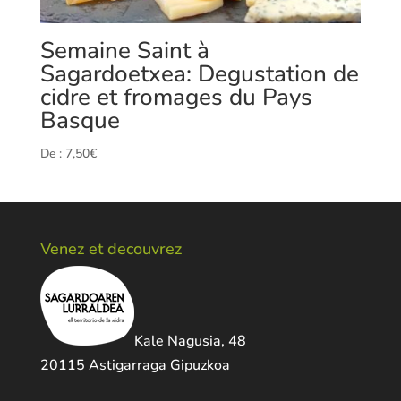
Semaine Saint à
Sagardoetxea: Degustation de
cidre et fromages du Pays
Basque
De :
7,50
€
Venez et decouvrez
Kale Nagusia, 48
20115 Astigarraga Gipuzkoa