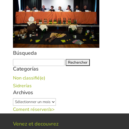
Búsqueda
Rechercher :
Categorías
Non classifié(e)
Sidrerías
Archivos
Archivos
Coment réserver/a>
Venez et decouvrez