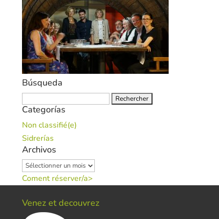
Búsqueda
Rechercher :
Categorías
Non classifié(e)
Sidrerías
Archivos
Archivos
Coment réserver/a>
Venez et decouvrez