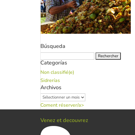
Búsqueda
Rechercher :
Categorías
Non classifié(e)
Sidrerías
Archivos
Archivos
Coment réserver/a>
Venez et decouvrez