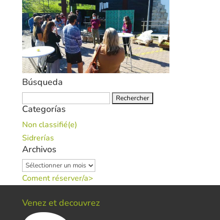
Búsqueda
Rechercher :
Categorías
Non classifié(e)
Sidrerías
Archivos
Archivos
Coment réserver/a>
Venez et decouvrez