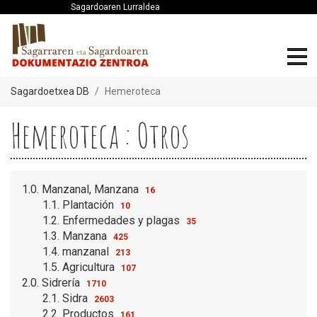
Sagardoaren Lurraldea
Sagardoetxea DB
Hemeroteca
Hemeroteca : Otros
1.0. Manzanal, Manzana
16
1.1. Plantación
10
1.2. Enfermedades y plagas
35
1.3. Manzana
425
1.4. manzanal
213
1.5. Agricultura
107
2.0. Sidrería
1710
2.1. Sidra
2603
2.2. Productos
161