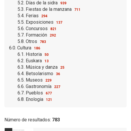
5.2. Días de la sidra
939
5.3. Fiestas de la manzana
711
5.4. Ferias
294
5.5. Exposiciones
137
5.6. Concursos
821
5.7. Formación
292
5.8. Otros
783
6.0. Cultura
186
6.1. Historia
50
6.2. Euskara
13
6.3. Música y danza
25
6.4. Betsolarismo
36
6.5. Museos
229
6.6. Gastronomía
227
6.7. Pueblos
677
6.8. Enologia
121
Número de resultados:
783