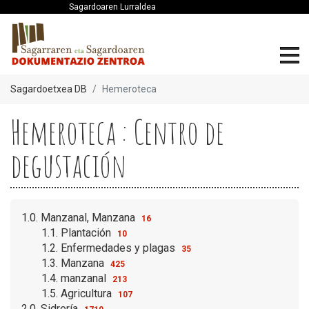
Sagardoaren Lurraldea
Sagardoetxea DB
Hemeroteca
Hemeroteca : Centro de
degustación
1.0. Manzanal, Manzana
16
1.1. Plantación
10
1.2. Enfermedades y plagas
35
1.3. Manzana
425
1.4. manzanal
213
1.5. Agricultura
107
2.0. Sidrería