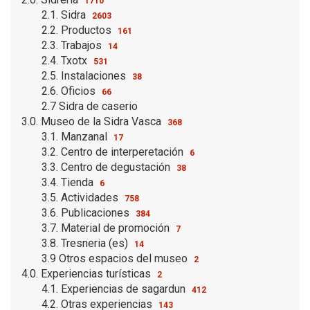
1710
2.1. Sidra
2603
2.2. Productos
161
2.3. Trabajos
14
2.4. Txotx
531
2.5. Instalaciones
38
2.6. Oficios
66
2.7 Sidra de caserio
3.0. Museo de la Sidra Vasca
368
3.1. Manzanal
17
3.2. Centro de interperetación
6
3.3. Centro de degustación
38
3.4. Tienda
6
3.5. Actividades
758
3.6. Publicaciones
384
3.7. Material de promoción
7
3.8. Tresneria (es)
14
3.9 Otros espacios del museo
2
4.0. Experiencias turísticas
2
4.1. Experiencias de sagardun
412
4.2. Otras experiencias
143