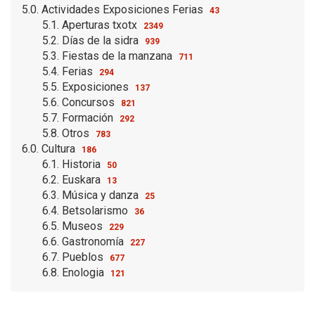
5.0. Actividades Exposiciones Ferias
43
5.1. Aperturas txotx
2349
5.2. Días de la sidra
939
5.3. Fiestas de la manzana
711
5.4. Ferias
294
5.5. Exposiciones
137
5.6. Concursos
821
5.7. Formación
292
5.8. Otros
783
6.0. Cultura
186
6.1. Historia
50
6.2. Euskara
13
6.3. Música y danza
25
6.4. Betsolarismo
36
6.5. Museos
229
6.6. Gastronomía
227
6.7. Pueblos
677
6.8. Enologia
121