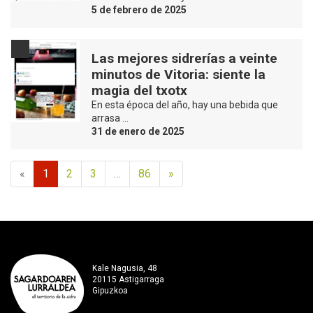
5 de febrero de 2025
Las mejores sidrerías a veinte
minutos de Vitoria: siente la
magia del txotx
En esta época del año, hay una bebida que
arrasa …
31 de enero de 2025
«
1
2
3
…
86
»
Kale Nagusia, 48
20115 Astigarraga
Gipuzkoa