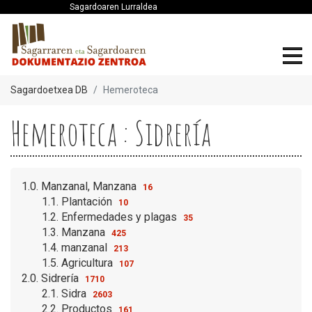
Sagardoaren Lurraldea
Sagardoetxea DB
Hemeroteca
Hemeroteca : Sidrería
1.0. Manzanal, Manzana
16
1.1. Plantación
10
1.2. Enfermedades y plagas
35
1.3. Manzana
425
1.4. manzanal
213
1.5. Agricultura
107
2.0. Sidrería
1710
2.1. Sidra
2603
2.2. Productos
161