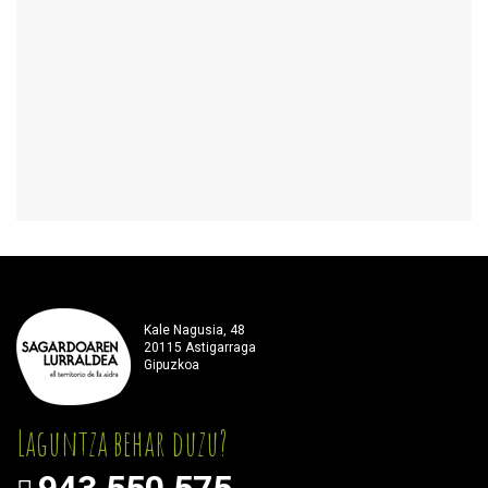
Kale Nagusia, 48
20115 Astigarraga
Gipuzkoa
Laguntza behar duzu?
943 550 575