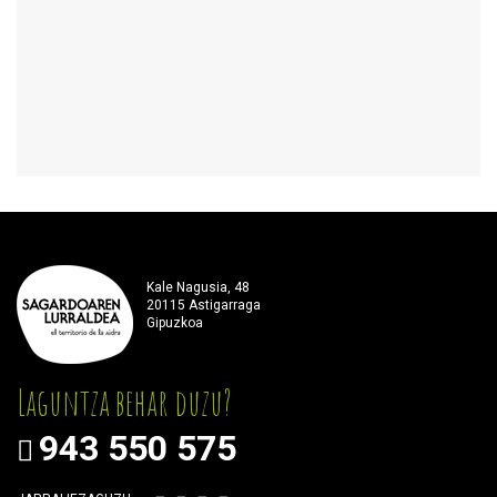
Kale Nagusia, 48
20115 Astigarraga
Gipuzkoa
Laguntza behar duzu?
943 550 575