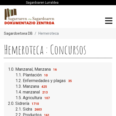
Sagardoaren Lurraldea
Sagardoetxea DB
Hemeroteca
Hemeroteca : Concursos
1.0. Manzanal, Manzana
16
1.1. Plantación
10
1.2. Enfermedades y plagas
35
1.3. Manzana
425
1.4. manzanal
213
1.5. Agricultura
107
2.0. Sidrería
1710
2.1. Sidra
2603
2.2. Productos
161