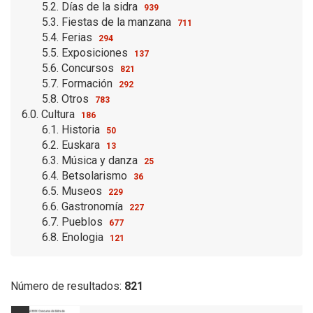
5.2. Días de la sidra
939
5.3. Fiestas de la manzana
711
5.4. Ferias
294
5.5. Exposiciones
137
5.6. Concursos
821
5.7. Formación
292
5.8. Otros
783
6.0. Cultura
186
6.1. Historia
50
6.2. Euskara
13
6.3. Música y danza
25
6.4. Betsolarismo
36
6.5. Museos
229
6.6. Gastronomía
227
6.7. Pueblos
677
6.8. Enologia
121
Número de resultados:
821