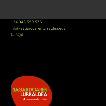
+34 943 550 575
info@sagardoarenlurraldea.eus
個の項目