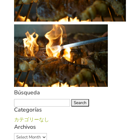
Búsqueda
Search
Categorías
for:
カテゴリーなし
Archivos
Archivos