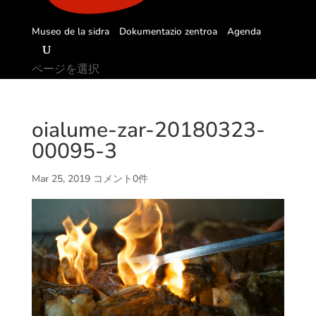
Museo de la sidra
Dokumentazio zentroa
Agenda
ページを選択
oialume-zar-20180323-
00095-3
Mar 25, 2019
コメント0件