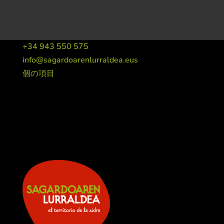
+34 943 550 575
info@sagardoarenlurraldea.eus
個の項目