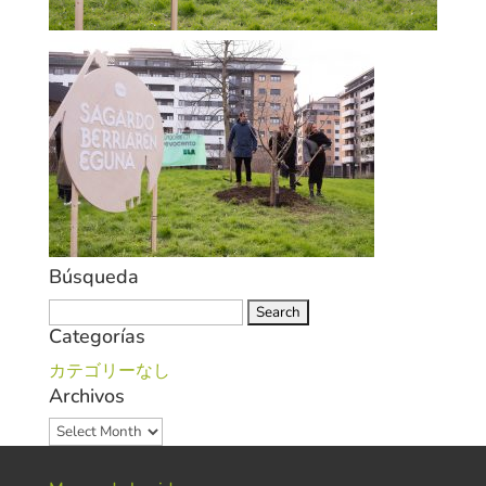
Búsqueda
Search
Categorías
for:
カテゴリーなし
Archivos
Archivos