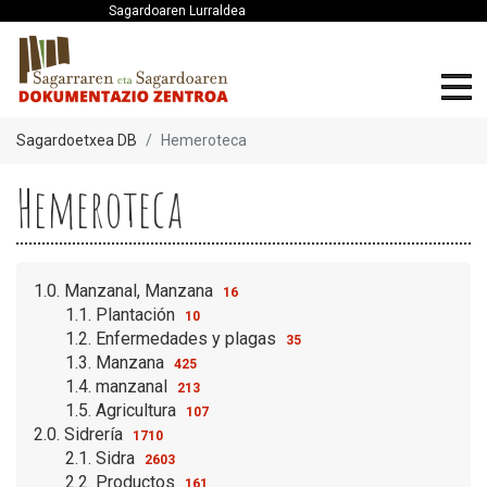
Sagardoaren Lurraldea
Sagardoetxea DB
Hemeroteca
Hemeroteca
1.0. Manzanal, Manzana
16
1.1. Plantación
10
1.2. Enfermedades y plagas
35
1.3. Manzana
425
1.4. manzanal
213
1.5. Agricultura
107
2.0. Sidrería
1710
2.1. Sidra
2603
2.2. Productos
161