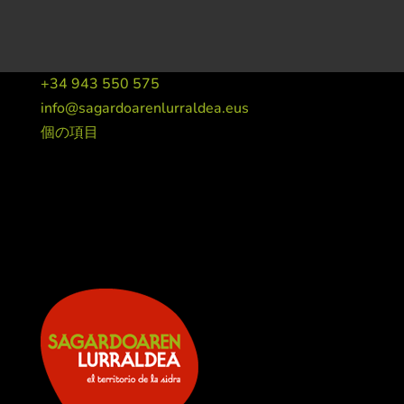
+34 943 550 575
info@sagardoarenlurraldea.eus
個の項目