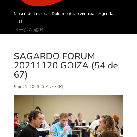
Museo de la sidra
Dokumentazio zentroa
Agenda
ページを選択
SAGARDO FORUM
20211120 GOIZA (54 de
67)
Sep 21, 2023
コメント0件