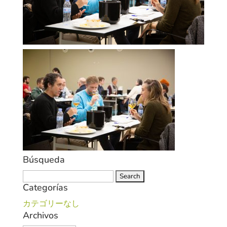
Búsqueda
Search
Categorías
for:
カテゴリーなし
Archivos