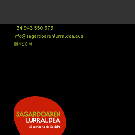
+34 943 550 575
info@sagardoarenlurraldea.eus
個の項目