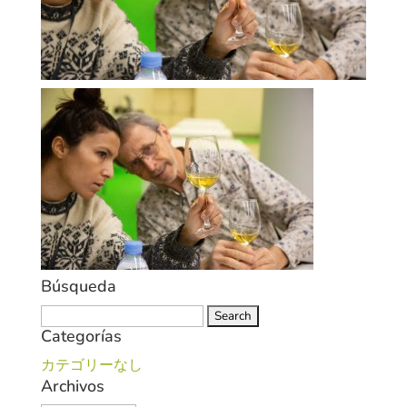
Búsqueda
Search
Categorías
for:
カテゴリーなし
Archivos