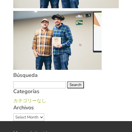
Búsqueda
Search
Categorías
for:
カテゴリーなし
Archivos
Archivos