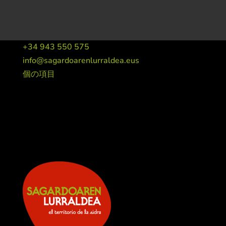
+34 943 550 575
info@sagardoarenlurraldea.eus
個の項目