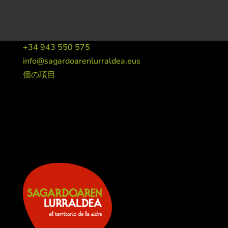
+34 943 550 575
info@sagardoarenlurraldea.eus
個の項目