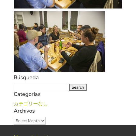
Búsqueda
Search
Categorías
for:
カテゴリーなし
Archivos
Archivos