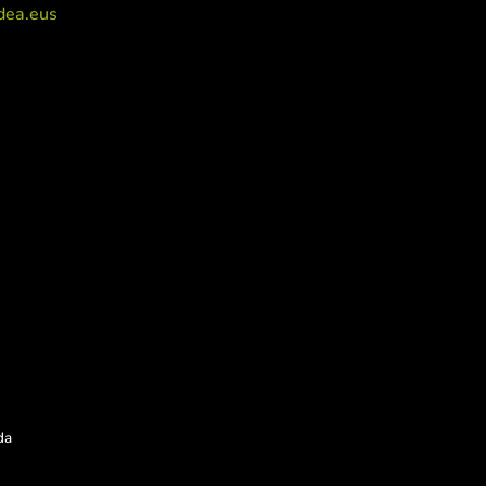
dea.eus
da