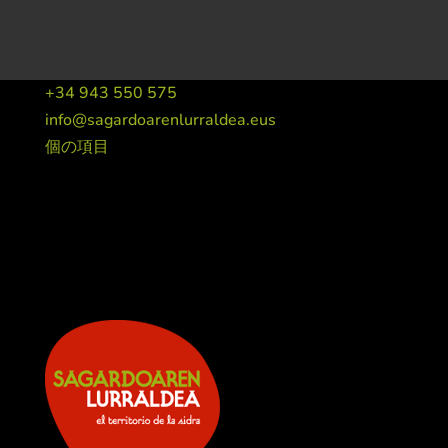
+34 943 550 575
info@sagardoarenlurraldea.eus
個の項目