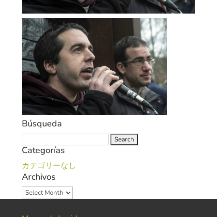
Búsqueda
Search
Categorías
for:
カテゴリーなし
Archivos
Archivos