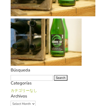
Búsqueda
Search
Categorías
for:
カテゴリーなし
Archivos
Archivos