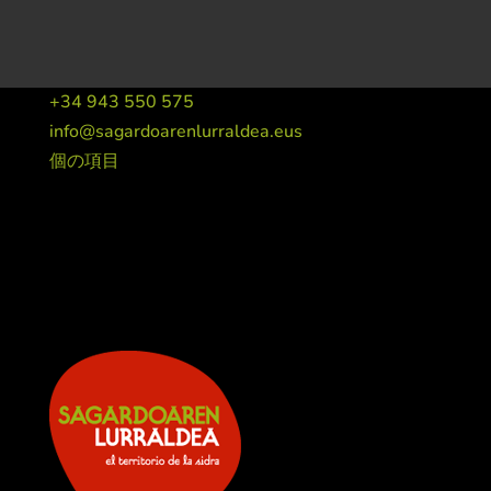
+34 943 550 575
info@sagardoarenlurraldea.eus
個の項目