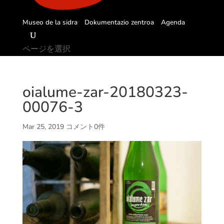
Museo de la sidra
Dokumentazio zentroa
Agenda
ページを選択
oialume-zar-20180323-
00076-3
Mar 25, 2019
コメント0件