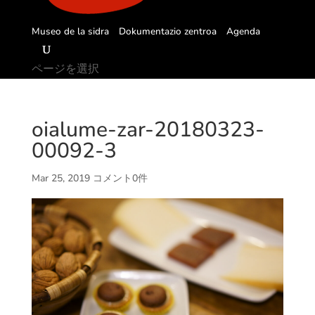
Museo de la sidra
Dokumentazio zentroa
Agenda
ページを選択
oialume-zar-20180323-
00092-3
Mar 25, 2019
コメント0件