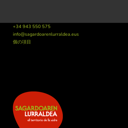
+34 943 550 575
info@sagardoarenlurraldea.eus
個の項目