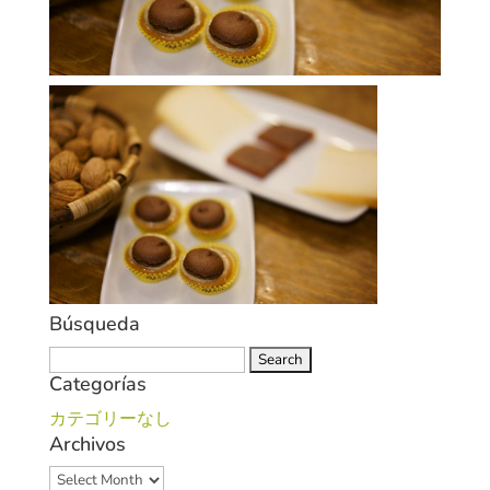
Búsqueda
Search
Categorías
for:
カテゴリーなし
Archivos
Archivos